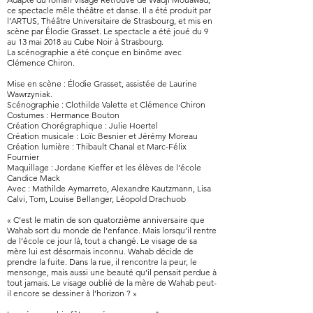
ce spectacle mêle théâtre et danse. Il a été produit par
l’ARTUS, Théâtre Universitaire de Strasbourg, et mis en
scène par Élodie Grasset. Le spectacle a été joué du 9
au 13 mai 2018 au Cube Noir à Strasbourg.
La scénographie a été conçue en binôme avec
Clémence Chiron.
Mise en scène : Élodie Grasset, assistée de Laurine
Wawrzyniak.
Scénographie : Clothilde Valette et Clémence Chiron
Costumes : Hermance Bouton
Création Chorégraphique : Julie Hoertel
Création musicale : Loïc Besnier et Jérémy Moreau
Création lumière : Thibault Chanal et Marc-Félix
Fournier
Maquillage : Jordane Kieffer et les élèves de l’école
Candice Mack
Avec : Mathilde Aymarreto, Alexandre Kautzmann, Lisa
Calvi, Tom, Louise Bellanger, Léopold Drachuob
« C’est le matin de son quatorzième anniversaire que
Wahab sort du monde de l’enfance. Mais lorsqu’il rentre
de l’école ce jour là, tout a changé. Le visage de sa
mère lui est désormais inconnu. Wahab décide de
prendre la fuite. Dans la rue, il rencontre la peur, le
mensonge, mais aussi une beauté qu’il pensait perdue à
tout jamais. Le visage oublié de la mère de Wahab peut-
il encore se dessiner à l’horizon ? »