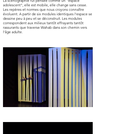
La scénographie fût pensée comme un "espace
adolescent", elle est mobile, elle change sans cesse.
Les repères et normes que nous croyons connaître
évoluent. A partir de six modules identiques l'espace se
dessine peu à peu et se déconstruit. Les modules
correspondent aux milieux tantôt effrayants tantôt
rassurants que traverse Wahab dans son chemin vers
l'âge adulte.